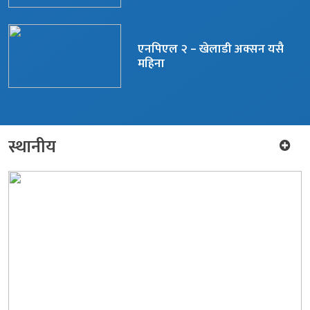
एनपिएल २ – खेलाडी अक्सन यसै
महिना
स्थानीय