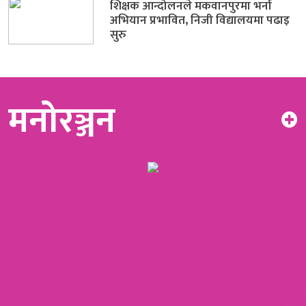
शिक्षक आन्दोलनले मकवानपुरमा भर्ना
अभियान प्रभावित, निजी विद्यालयमा पढाइ
सुरु
मनोरञ्जन