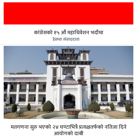
कांग्रेसको १५ औं महाधिवेशन भदौमा
हेडम्वा संवाददाता
मतगणना सुरु भएको २४ घण्टाभित्रै प्रत्यक्षतर्फको नतिजा दिने
आयोगको दाबी