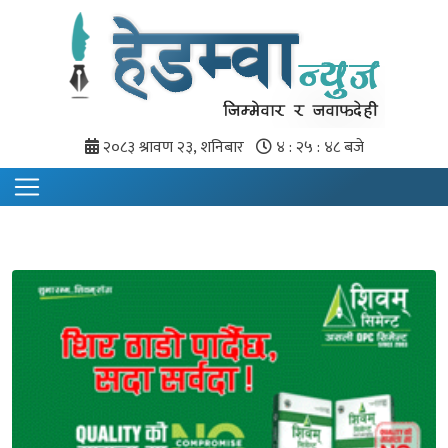
२०८३ श्रावण २३, शनिबार
४ : २५ : ४९ बजे