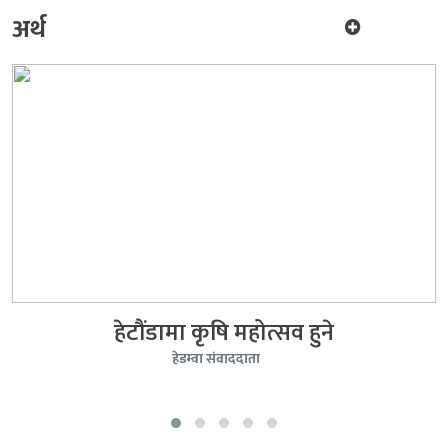
अर्थ
धरहराबाट उठ्यो ११ करोड राजस्व
हेडम्वा संवाददाता