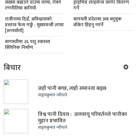
संख्या बढाउने दाउमा लामा, रोक्ने
ड्राइभिङ लाइसेन्स छापेर वितरण
रणनीतिमा बानियाँ
गर्ने
राजीनामा दिन्नँ, अविश्वासको
बागमती प्रदेशमा अब ब्लुबुक
प्रस्ताव फेस गर्छु : मुख्यमन्त्री लामा
बोकेर हिँड्नु नपर्ने
[अन्तर्वार्ता]
बागमतीमा २६ पशु स्वास्थ्य
क्लिनिक निर्माण
बिचार
जहाँ पानी बग्छ, त्यहाँ समानता बढ्छ
सञ्जयकुमार न्यौपाने
विश्व पानी दिवस : जलवायु परिवर्तनले पानीका
मुहान प्रभावित
सञ्जयकुमार न्यौपाने