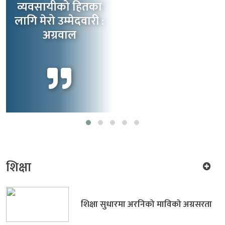
व्यवसायीको हितका
योजना कटौती गरेर
बजेट विनियोजन गर्छौं
लागि मेरो उम्मेदवारी :
अग्रवाल
शिक्षा
शिक्षा सुधारमा अरनिको माविको अग्रसरता