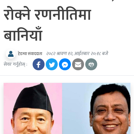
रोक्ने रणनीतिमा
बानियाँ
२०८२ श्रावण १२, आईतबार २०:१८ बजे
हेडम्वा संवाददाता
सेयर गर्नुहोस् :