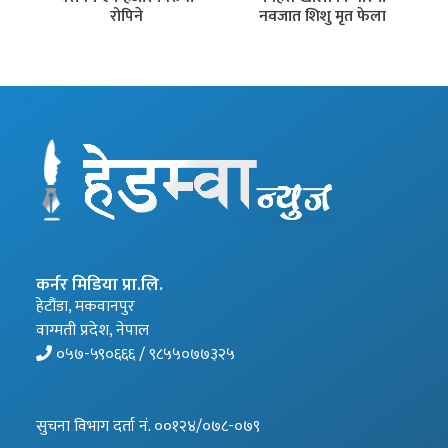
रोपिने
नवजात शिशु मृत फेला
कर्नर मिडिया प्रा.लि.
हेटौंडा, मकवानपुर
वाग्मती प्रदेश, नेपाल
०५७-५९०६६६ / ९८५५०७७३२५
सुचना विभाग दर्ता नं. ००१२४/०७८-०७९