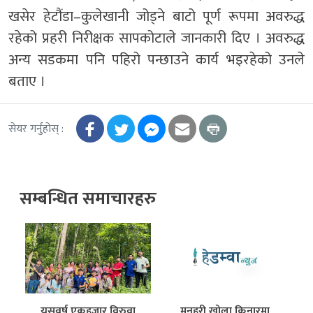
खसेर हेटौंडा–कुलेखानी जोड्ने बाटो पूर्ण रूपमा अवरुद्ध
रहेको प्रहरी निरीक्षक सापकोटाले जानकारी दिए । अवरुद्ध
अन्य सडकमा पनि पहिरो पन्छाउने कार्य भइरहेको उनले
बताए ।
सेयर गर्नुहोस् :
सम्बन्धित समाचारहरु
ो
यसवर्ष एकहजार विरुवा
मनहरी खोला किनारमा