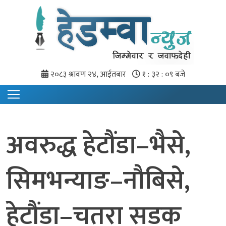
२०८३ श्रावण २४, आईतबार
१ : ३२ : १० बजे
अवरुद्ध हेटौंडा–भैसे,
सिमभन्याङ–नौबिसे,
हेटौंडा–चतरा सडक