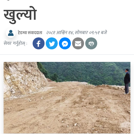
खुल्यो
२०८१ आश्विन १४, सोमबार ०९:५१ बजे
हेडम्वा संवाददाता
सेयर गर्नुहोस् :