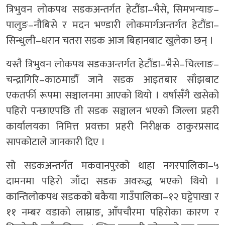
त्रिभुवन लोकपथ सडकअन्तर्गत हेटौंडा–भैसे, सिमभन्याङ–
पालुङ–नौबिसे र मदन भण्डारी लोकमार्गअन्तर्गत हेटौंडा–
सिन्धुली–धरान चतरा सडक आज बिहानबाट खुलेका छन् ।
यस्तै त्रिभुवन लोकपथ सडकअन्तर्गत हेटौंडा–भैसे–चित्लाङ–
चन्द्रागिरि–काठमाडौँ जाने सडक आइतबार साँझबाट
एकतर्फी रूपमा सञ्चालनमा आएको थियो । वर्षासँगै खसेको
पहिरो पन्छाएपछि ती सडक सञ्चालन भएको जिल्ला प्रहरी
कार्यालयका निमित्त प्रवक्ता प्रहरी निरीक्षक ठाकुरप्रसाद
सापकोटाले जानकारी दिए ।
सो सडकअन्तर्गत मकवानपुरको थाहा नगरपालिका–५
दामनमा पहिरो जाँदा सडक अवरुद्ध भएको थियो ।
कान्तिलोकपथ सडकको बकैया गाउँपालिका–१२ घट्टेपाखा र
११ नम्बर वडाको लाम्राङ, आँपचौरमा पहिरोका कारण र