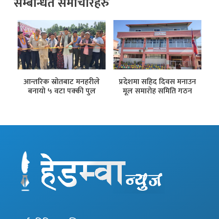
सम्बन्धित समाचारहरु
र
आन्तरिक स्रोतबाट मनहरीले
प्रदेशमा सहिद दिवस मनाउन
बनायो ५ वटा पक्की पुल
मूल समारोह समिति गठन