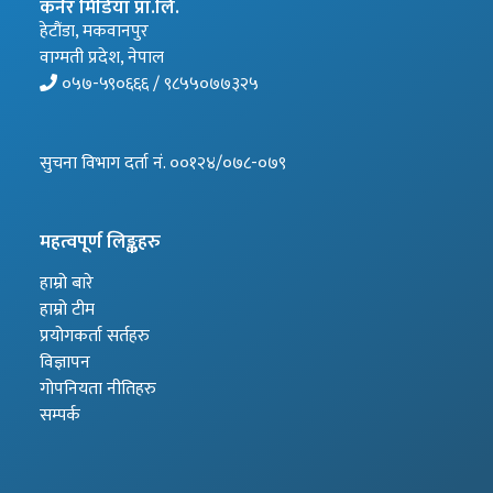
कर्नर मिडिया प्रा.लि.
हेटौंडा, मकवानपुर
वाग्मती प्रदेश, नेपाल
०५७-५९०६६६ / ९८५५०७७३२५
सुचना विभाग दर्ता नं. ००१२४/०७८-०७९
महत्वपूर्ण लिङ्कहरु
हाम्रो बारे
हाम्रो टीम
प्रयोगकर्ता सर्तहरु
विज्ञापन
गोपनियता नीतिहरु
सम्पर्क