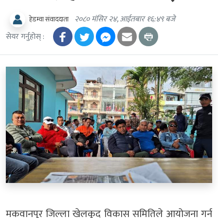
२०८० मंसिर २४, आईतबार १६:४९ बजे
हेडम्वा संवाददाता
सेयर गर्नुहोस् :
मकवानपुर जिल्ला खेलकुद विकास समितिले आयोजना गर्न